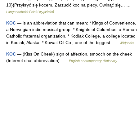
10}}Przykryć się kocem. Zarzucić koc na plecy. Owinąć się… …
Langenscheidt Polski wyjaśnień
KOC
— is an abbreviation that can mean: * Kings of Convenience,
a Norwegian indie musical group. * Knights of Columbus, a Roman
Catholic fraternal organization. * Kodiak College, a college located
in Kodiak, Alaska. * Kuwait Oil Co., one of the biggest …
Wikipedia
KOC
— (Kiss On Cheek) sign of affection, smooch on the cheek
(Internet chat abbreviation) …
English contemporary dictionary