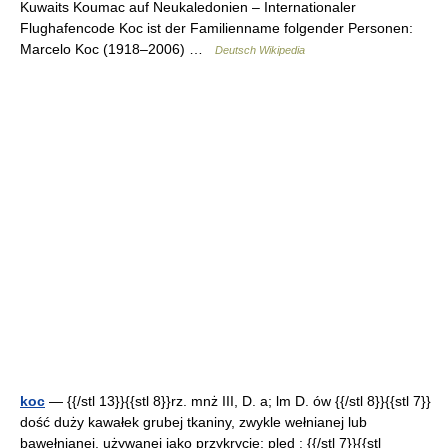
Kuwaits Koumac auf Neukaledonien – Internationaler
Flughafencode Koc ist der Familienname folgender Personen:
Marcelo Koc (1918–2006) …
Deutsch Wikipedia
koc
— {{/stl 13}}{{stl 8}}rz. mnż III, D. a; lm D. ów {{/stl 8}}{{stl 7}}
dość duży kawałek grubej tkaniny, zwykle wełnianej lub
bawełnianej, używanej jako przykrycie; pled : {{/stl 7}}{{stl