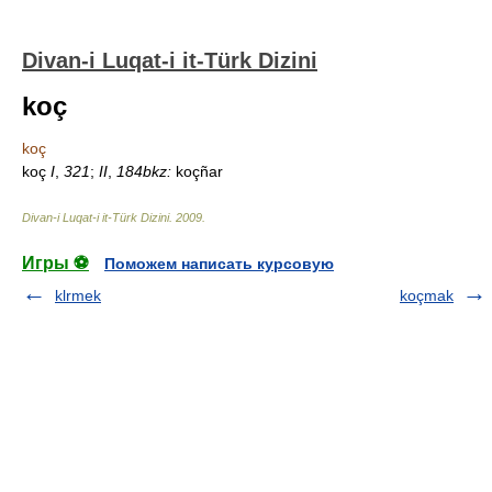
Divan-i Luqat-i it-Türk Dizini
koç
koç
koç
I
,
321
;
II
,
184
bkz:
koçñar
Divan-i Luqat-i it-Türk Dizini
.
2009
.
Игры ⚽
Поможем написать курсовую
klrmek
koçmak