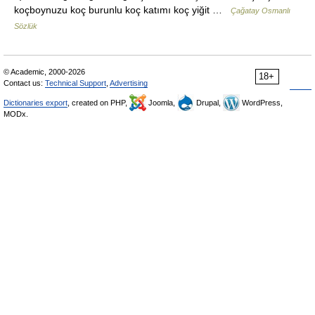
koçboynuzu koç burunlu koç katımı koç yiğit …
Çağatay Osmanlı
Sözlük
© Academic, 2000-2026
18+
Contact us:
Technical Support
,
Advertising
Dictionaries export
, created on PHP,
Joomla,
Drupal,
WordPress,
MODx.