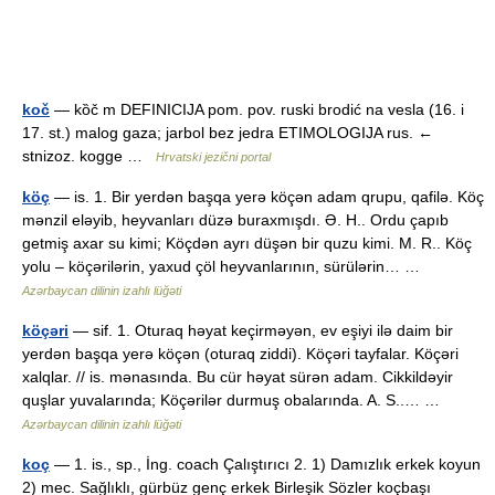
koč
— kȍč m DEFINICIJA pom. pov. ruski brodić na vesla (16. i
17. st.) malog gaza; jarbol bez jedra ETIMOLOGIJA rus. ←
stnizoz. kogge …
Hrvatski jezični portal
köç
— is. 1. Bir yerdən başqa yerə köçən adam qrupu, qafilə. Köç
mənzil eləyib, heyvanları düzə buraxmışdı. Ə. H.. Ordu çapıb
getmiş axar su kimi; Köçdən ayrı düşən bir quzu kimi. M. R.. Köç
yolu – köçərilərin, yaxud çöl heyvanlarının, sürülərin… …
Azərbaycan dilinin izahlı lüğəti
köçəri
— sif. 1. Oturaq həyat keçirməyən, ev eşiyi ilə daim bir
yerdən başqa yerə köçən (oturaq ziddi). Köçəri tayfalar. Köçəri
xalqlar. // is. mənasında. Bu cür həyat sürən adam. Cikkildəyir
quşlar yuvalarında; Köçərilər durmuş obalarında. A. S..… …
Azərbaycan dilinin izahlı lüğəti
koç
— 1. is., sp., İng. coach Çalıştırıcı 2. 1) Damızlık erkek koyun
2) mec. Sağlıklı, gürbüz genç erkek Birleşik Sözler koçbaşı